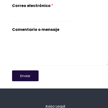
Correo electrónico
*
N
Comentario o mensaje
o
m
b
r
e
m
e
Enviar
n
s
a
j
e
Aviso Legal