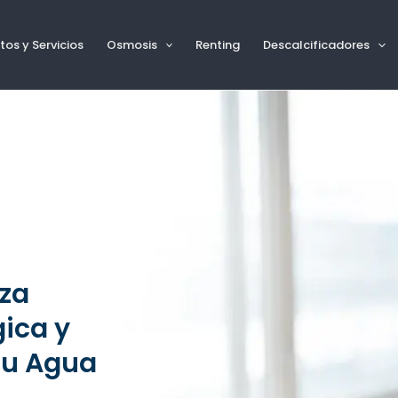
os y Servicios
Osmosis
Renting
Descalcificadores
eza
gica y
tu Agua