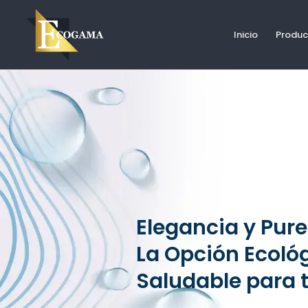
Ir
al
Inicio
Product
contenido
Elegancia y Pur
La Opción Ecoló
Saludable para 